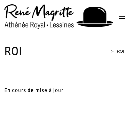
Aller
au
contenu
(Pressez
Entrée)
ROI
Accueil
>
ROI
En cours de mise à jour