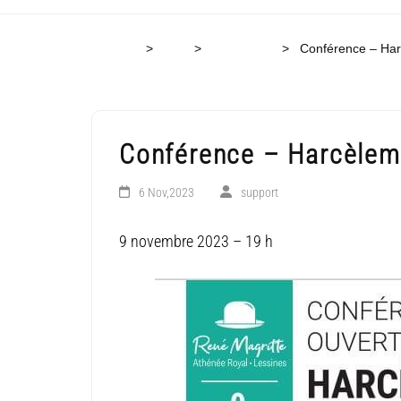
Accueil
>
Blog
>
Secondaire
>
Conférence – Har
Conférence – Harcèleme
6 Nov,2023
support
9 novembre 2023 – 19 h